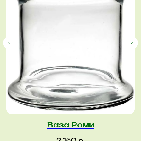
Ваза Роми
р.
2 150