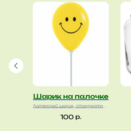
ая
Шарик на палочке
а
Латексный шарик, стандартный
размер, 36 см
р.
100