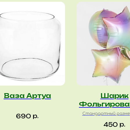
Ваза Артуа
Шарик
Фольгирова
с гелие
Стандартный размер
р.
690
р.
450